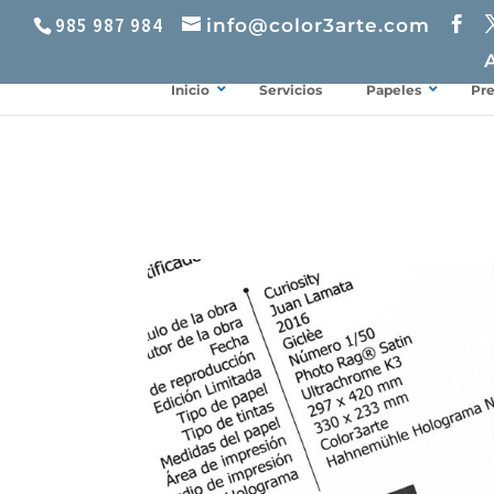
985 987 984
info@color3arte.com
Inicio
Servicios
Papeles
Pr