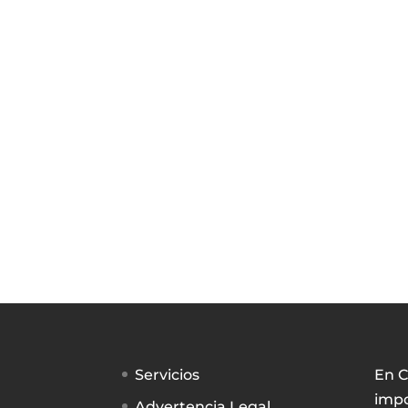
Servicios
En C
impo
Advertencia Legal