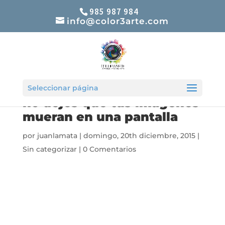
985 987 984
info@color3arte.com
Después de tanto esfuerzo
Seleccionar página
no dejes que tus imágenes
mueran en una pantalla
por
juanlamata
|
domingo, 20th diciembre, 2015
|
Sin categorizar
|
0 Comentarios