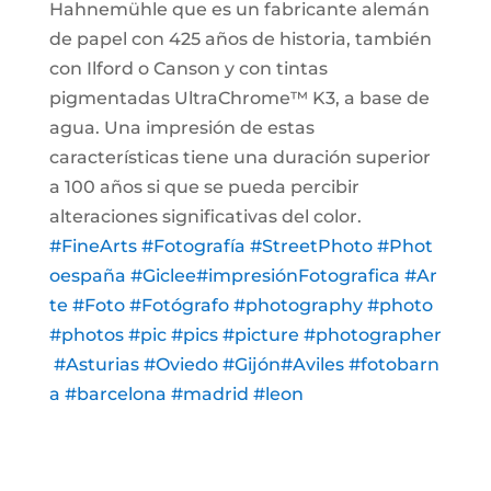
Hahnemühle que es un fabricante alemán
de papel con 425 años de historia, también
con Ilford o Canson y con tintas
pigmentadas UltraChrome™ K3, a base de
agua. Una impresión de
estas
características tiene una duración superior
a 100 años si que se pueda percibir
alteraciones significativas del color.
‪#‎
FineArts‬
‪#‎
Fotografía‬
‪#‎
StreetPhoto‬
‪#‎
Phot
oespaña‬
‪#‎
Giclee‬
‪#‎
impresiónFotografica‬
‪#‎
Ar
te‬
‪#‎
Foto‬
‪#‎
Fotógrafo‬
‪#‎
photography‬
‪#‎
photo‬
#‎
photos‬
‪#‎
pic‬
‪#‎
pics‬
‪#‎
picture‬
‪#‎
photographer‬
‪#‎
Asturias‬
‪#‎
Oviedo‬
‪#‎
Gijón‬
‪#‎
Aviles‬
‪#‎
fotobarn
a‬
‪#‎
barcelona‬
‪#‎
madrid‬
‪#‎
leon‬