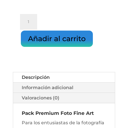
PACK
PHOTO
FINE
Añadir al carrito
ART
EXPO
Imprime
20
imágenes
Descripción
60x40cm
En
Información adicional
Papel
Valoraciones (0)
Fine
Art
Pack Premium Foto Fine Art
Baryta
Para los entusiastas de la fotografía
de