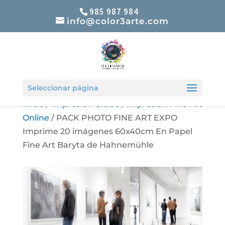
985 987 984
info@color3arte.com
Seleccionar página
Inicio
/
Impresión Giclèe
/
impresión Fine Art
Online
/ PACK PHOTO FINE ART EXPO
Imprime 20 imágenes 60x40cm En Papel
Fine Art Baryta de Hahnemühle