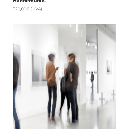
Hahnemühle.
320,00
€
(+IVA)