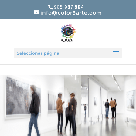
985 987 984
info@color3arte.com
Inicio
/
Impresión Giclèe
/
impresión Fine Art Online
/
Seleccionar página
PACK PHOTO EXPO imprime 10 imágenes 60x40cm
Brillo, Mate, o Luster