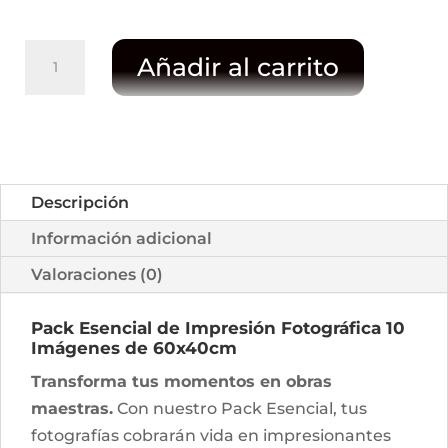
PACK
Añadir al carrito
PHOTO
EXPO
imprime
10
imágenes
Descripción
60x40cm
Información adicional
Brillo,
Mate,
Valoraciones (0)
o
Luster
Pack Esencial de Impresión Fotográfica 10
Imágenes de 60x40cm
cantidad
Transforma tus momentos en obras
maestras.
Con nuestro Pack Esencial, tus
fotografías cobrarán vida en impresionantes