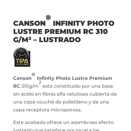
®
CANSON
INFINITY PHOTO
LUSTRE PREMIUM RC 310
G/M² – LUSTRADO
®
Canson
Infinity Photo Lustre Premium
2
RC
310g/m
está constituido por una base
sin ácido en fibras alfa celulosas cubierta de
una capa couché de polietileno y de una
capa receptora microporosa.
Este acabado ofrece un asombroso efecto
lustrado que satisface por igual a los