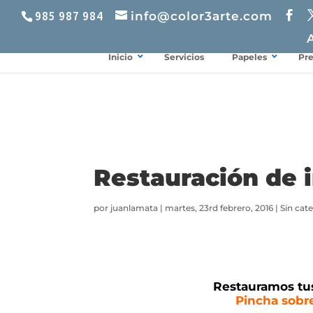
985 987 984
info@color3arte.com
Inicio
Servicios
Papeles
Pr
Restauración de 
por
juanlamata
|
martes, 23rd febrero, 2016
|
Sin cat
Restauramos tus
Pincha sobre