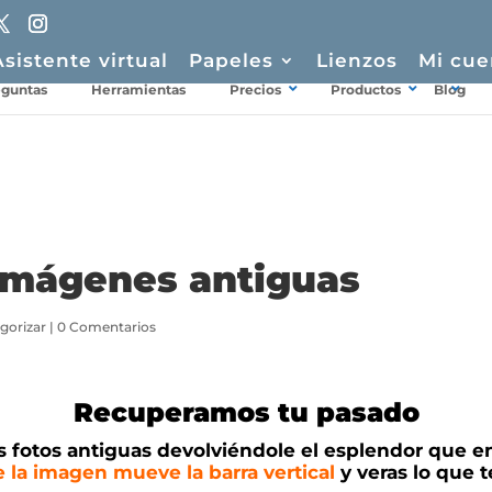
Asistente virtual
Papeles
Lienzos
Mi cue
eguntas
Herramientas
Precios
Productos
Blog
imágenes antiguas
egorizar
|
0 Comentarios
Recuperamos tu pasado
 fotos antiguas devolviéndole el esplendor que en
 la imagen mueve la barra vertical
y veras lo que 