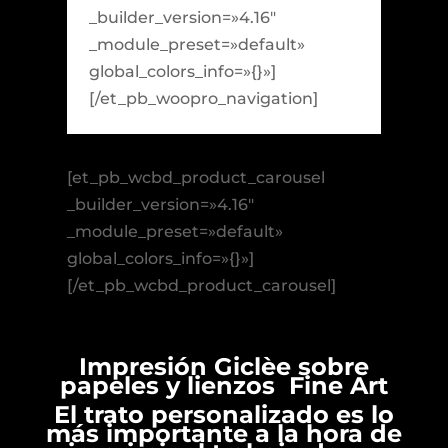
_builder_version=»4.16″
_module_preset=»default»
global_colors_info=»{}»]
[/et_pb_woopro_navigation]
[et_pb_wcbd_product_carousel
_builder_version=»4.16″
_module_preset=»default»
global_colors_info=»{}»]
[/et_pb_wcbd_product_carousel]
Impresión Giclèe sobre
papeles y lienzos Fine Art
El trato personalizado es lo
más importante a la hora de