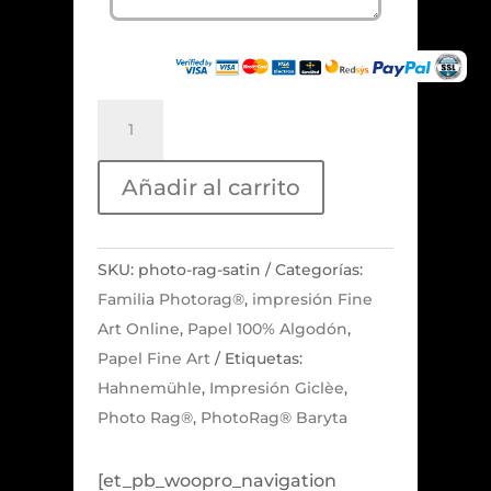
Photo
Rag®
Satin
Añadir al carrito
cantidad
SKU:
photo-rag-satin
Categorías:
Familia Photorag®
,
impresión Fine
Art Online
,
Papel 100% Algodón
,
Papel Fine Art
Etiquetas:
Hahnemühle
,
Impresión Giclèe
,
Photo Rag®
,
PhotoRag® Baryta
[et_pb_woopro_navigation