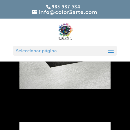
985 987 984
info@color3arte.com
Seleccionar página