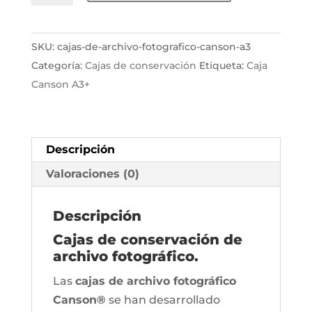
Archivo
Fotográfico
SKU:
cajas-de-archivo-fotografico-canson-a3
Canson®
Categoría:
Cajas de conservación
Etiqueta:
Caja
A3+
Canson A3+
cantidad
Descripción
Valoraciones (0)
Descripción
Cajas de conservación de
archivo fotográfico.
Las
cajas de archivo fotográfico
Canson®
se han desarrollado